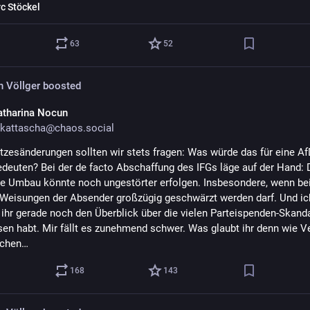
c Stöckel
63
52
n Völlger
boosted
atharina Nocun
kattascha@chaos.social
tzesänderungen sollten wir stets fragen: Was würde das für eine AfD
deuten? Bei der de facto Abschaffung des IFGs läge auf der Hand: D
re Umbau könnte noch ungestörter erfolgen. Insbesondere, wenn bei
 Weisungen der Absender großzügig geschwärzt werden darf. Und ich
b ihr gerade noch den Überblick über die vielen Parteispenden-Skanda
sen habt. Mir fällt es zunehmend schwer. Was glaubt ihr denn wie Ver
lchen…
168
143