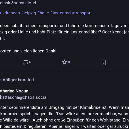
clnsk@xarxa.cloud
p
#
dresden
#
leipzig
#
halle
#
lastenrad
#
transport
lieben habt ihr einen transporter und fahrt die kommenden Tage von 
pzig oder Halle und habt Platz für ein Lastenrad über? Oder kennt j
...
osten und vielen lieben Dank!
6
0
n Völlger
boosted
atharina Nocun
kattascha@chaos.social
nter deprimierendste am Umgang mit der Klimakrise ist: Wenn man 
onomen spricht, sagen die: "Das wäre alles locker machbar, wenn 
he Wille da wäre". Auch ohne große Einbußen für den Wohlstand. Einf
h besteuern & regulieren. Aber je länger wir warten oder gar zurückru