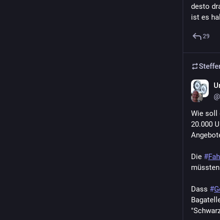
desto dr
ist es ha
29
Steffe
U
@
Wie soll 
20.000 U
Angebote
Die 
#
Fah
müssten 
Dass 
#
G
Bagatelle
"Schwarzf