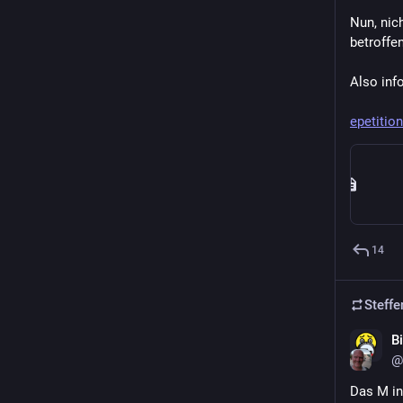
Nun, nich
betroffen
Also inf
epetitio
14
Steffe
B
@
Das M in