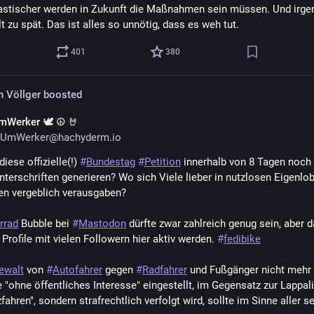
astischer werden in Zukunft die Maßnahmen sein müssen. Und irge
lt zu spät. Das ist alles so unnötig, dass es weh tut.
401
380
n Völlger
boosted
mWerker 🕊 ☮️ 🤘
UmWerker@hachyderm.io
diese offizielle(!) 
#
Bundestag
#
Petition
 innerhalb von 8 Tagen noch 
nterschriften generieren? Wo sich Viele lieber in nutzlosen Eigenlob
n vergeblich verausgaben?
rrad
 Bubble bei 
#
Mastodon
 dürfte zwar zahlreich genug sein, aber da
Profile mit vielen Followern hier aktiv werden. 
#
fedibike
ewalt
 von 
#
Autofahrer
 gegen 
#
Radfahrer
 und Fußgänger nicht mehr a
 "ohne öffentliches Interesse" eingestellt, im Gegensatz zur Lappali
ahren", sondern strafrechtlich verfolgt wird, sollte im Sinne aller se