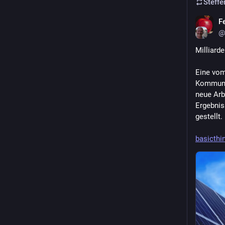
Steffe
Fe
@
Milliard
Eine vom
Kommunen
neue Arb
Ergebnis
gestellt. 
basicthi