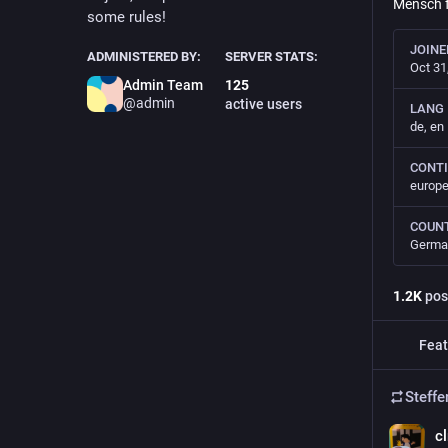
Mensch f
some rules!
JOINE
ADMINISTERED BY:
SERVER STATS:
Oct 31
Admin Team
125
@admin
active users
LANG
de, en
CONT
europ
COUN
Germa
1.2
K
pos
Feat
Steffe
c