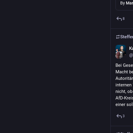
By
Mar
8
Steffe
K
@
Bei Gese
Macht be
Autoritä
internen
nicht, o
AfD-Krei
einer so
3