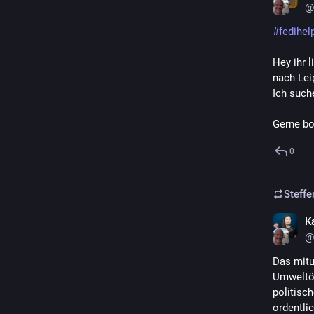
@
#
fedihel
Hey ihr 
nach Lei
Ich suche
Gerne bo
0
Steffe
K
@
Das mitu
Umweltök
politisc
ordentlic