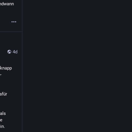
ndwann 
4d
knapp 
-
für 
ls 
e 
in.