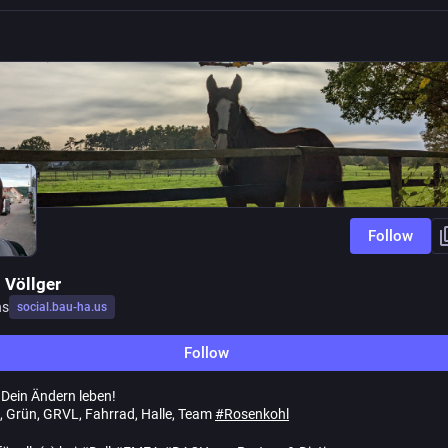
Follow
 Völlger
ns
social.bau-ha.us
Follow
Dein Ändern leben!
ik, Grün, GRVL, Fahrrad, Halle, Team
#
Rosenkohl