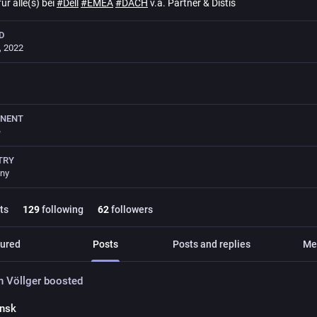
ür alle(s) bei
#
Dell
#
EMEA
#
DACH
v.a. Partner & Distis
D
, 2022
INENT
e
TRY
ny
ts
129
following
62
followers
ured
Posts
Posts and replies
Me
n Völlger
boosted
lnsk