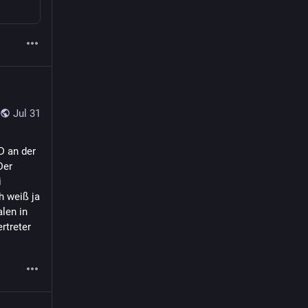
Jul 31
 an der 
er 
 
 weiß ja 
len in 
treter 