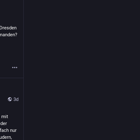
Dresden 
emanden? 
3d
mit 
der 
ach nur 
dern, 