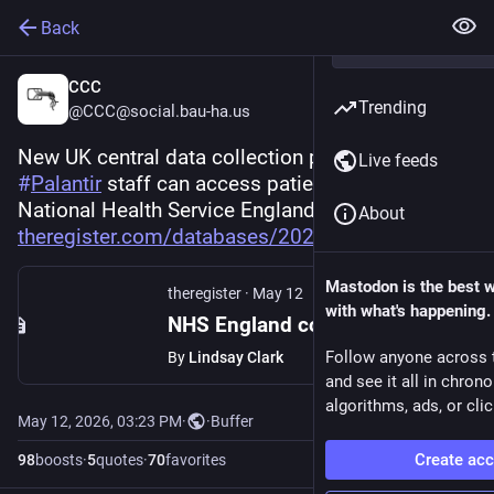
Back
CCC
Trending
@CCC@social.bau-ha.us
New UK central data collection platform: 
Live feeds
#
Palantir
 staff can access patient data, the 
National Health Service England has confirmed 
About
theregister.com/databases/2026
Mastodon is the best 
theregister
·
May 12
with what's happening.
NHS England confirms: Palantir staff can access patient data
Follow anyone across 
By
Lindsay Clark
and see it all in chron
algorithms, ads, or clic
May 12, 2026, 03:23 PM
·
·
Buffer
Create ac
98
boosts
·
5
quotes
·
70
favorites