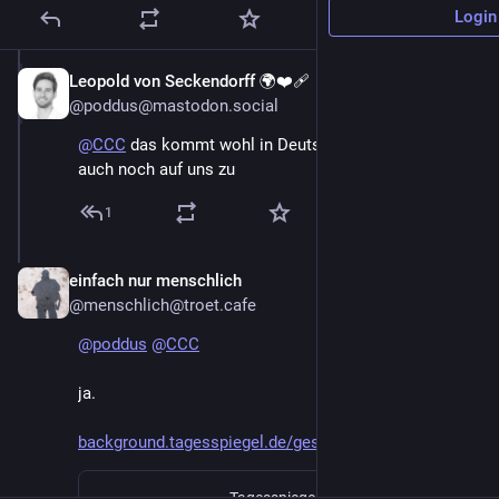
Login
Leopold von Seckendorff 🌍❤️‍🩹
May 12
*
@poddus@mastodon.social
@
CCC
 das kommt wohl in Deutschland mit der ePA 
auch noch auf uns zu
1
einfach nur menschlich
May 12
@menschlich@troet.cafe
@
poddus
@
CCC
ja.
background.tagesspiegel.de/ges
Tagesspiegel Background, Verlag Der Tagesspiegel GmbH