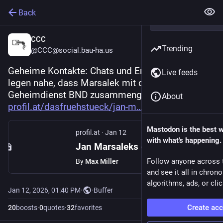
Back
CCC
Trending
@CCC@social.bau-ha.us
Geheime Kontakte: Chats und Ermittlungsakten 
Live feeds
legen nahe, dass Marsalek mit dem deutschen 
Geheimdienst BND zusammengearbeitet hat 
About
profil.at/dasfruehstueck/jan-m
Mastodon is the best 
profil.at
·
Jan 12
with what's happening.
Jan Marsaleks geheime Kontakte zum BND
Follow anyone across 
By
Max Miller
and see it all in chron
algorithms, ads, or clic
Jan 12, 2026, 01:40 PM
·
·
Buffer
Create ac
20
boosts
·
0
quotes
·
32
favorites