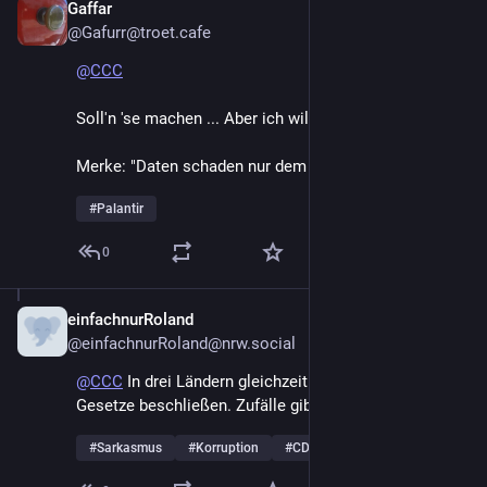
Gaffar
Nov 11, 2025
@Gafurr@troet.cafe
@
CCC
Soll'n 'se machen ... Aber ich will Zugriff auf die Daten!
Merke: "Daten schaden nur dem der sie nicht hat!"
#
Palantir
0
einfachnurRoland
Nov 11, 2025
@einfachnurRoland@nrw.social
@
CCC
 In drei Ländern gleichzeitig die gleichen 
Gesetze beschließen. Zufälle gibt es.
#
Sarkasmus
#
Korruption
#
CDU
…and 1 more