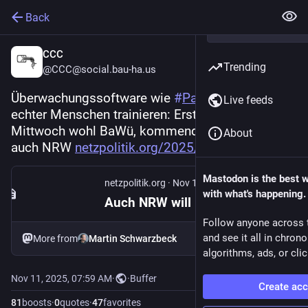
Back
CCC
Trending
@CCC@social.bau-ha.us
Überwachungssoftware wie 
#
Palantir
 mit Daten 
Live feeds
echter Menschen trainieren: Erst in Hamburg, am 
Mittwoch wohl BaWü, kommenden Donnerstag 
About
auch NRW 
netzpolitik.org/2025/polizeige
Mastodon is the best 
netzpolitik.org
·
Nov 11, 2025
with what's happening.
Auch NRW will mit deinen Daten Überwachungs-Software füttern
Follow anyone across 
and see it all in chron
More from
Martin Schwarzbeck
algorithms, ads, or clic
Nov 11, 2025, 07:59 AM
·
·
Buffer
Create ac
81
boosts
·
0
quotes
·
47
favorites