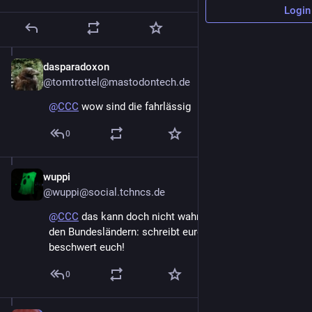
Login
dasparadoxon
Nov 11, 2025
@tomtrottel@mastodontech.de
@
CCC
 wow sind die fahrlässig
0
wuppi
Nov 11, 2025
@wuppi@social.tchncs.de
@
CCC
 das kann doch nicht wahr sein. Liebe Grüne in 
den Bundesländern: schreibt eure MDLs an und 
beschwert euch!
0