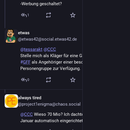
-Werbung geschaltet?
1
etwas
Dec 27, 2024
@etwas42@social.etwas42.de
@
tessarakt
@
CCC
Stelle mich als Kläger für eine Grundsatzklage der 
#
GFF
 als Angehöriger einer besonders vulnerabelen 
Personengruppe zur Verfügung.
0
always tired
Dec 28, 2024
@project1enigma@chaos.social
@
CCC
 Wieso 70 Mio? Ich dachte, die sind erst ab 
Januar automatisch eingerichtet?