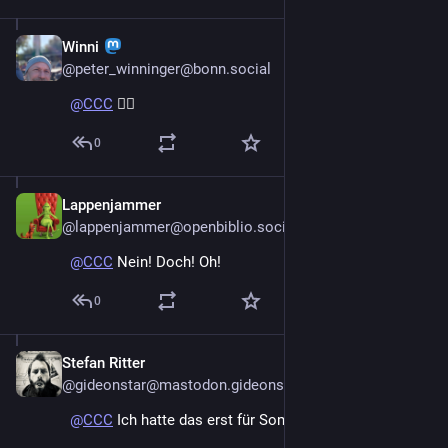
Winni
Dec 27, 2024
@peter_winninger@bonn.social
@
CCC
 🤦‍♂️
0
Lappenjammer
Dec 27, 2024
@lappenjammer@openbiblio.social
@
CCC
 Nein! Doch! Oh!
0
Stefan Ritter
Dec 27, 2024
@gideonstar@mastodon.gideonstar.de
@
CCC
 Ich hatte das erst für Sommer vorhergesagt.