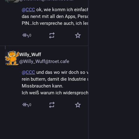
@
CCC
 ok, wie komm ich einfacher da ran? Wat mich 
das nervt mit all den Apps, Personalausweis lesen mit 
PIN…Ich verspreche auch, ich les nur meine Sachen…
0
Willy_Wuff
Dec 27, 2024
@Willy_Wuff@troet.cafe
@
CCC
 und das wo wir doch so viel Steuergelder da 
rein buttern, damit die Industrie unsere Daten 
Missbrauchen kann.
Ich weiß warum ich widersprochen habe.
0