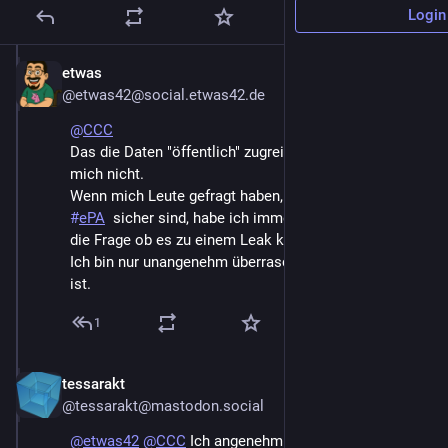
Login
etwas
Dec 27, 2024
*
@etwas42@social.etwas42.de
@
CCC
Das die Daten "öffentlich" zugreifbar sind überrascht 
mich nicht. 
Wenn mich Leute gefragt haben, ob die Daten der 
#
ePA
  sicher sind, habe ich immer gesagt: Es ist nicht 
die Frage ob es zu einem Leak kommt, sondern wann.
Ich bin nur unangenehm überrascht, dass es so früh 
ist.
1
tessarakt
Dec 27, 2024
@tessarakt@mastodon.social
@
etwas42
@
CCC
 Ich angenehm. Besser vor dem Start 