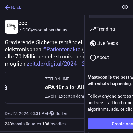
Back
CCC
Trending
@CCC@social.bau-ha.us
Gravierende Sicherheitsmängel bei der 
Live feeds
elektronischen 
#
Patientenakte
 (ePA): Zugriff auf 
alle 70 Millionen elektronischen Patientenakten 
About
möglich 
zeit.de/digital/2024-12/elektr
Mastodon is the best 
ZEIT ONLINE
with what's happening.
ePA für alle: Alle 70 Millionen elektronischen Patientenakten für Hacker zugänglich
Follow anyone across 
Zwei IT-Experten demonstrieren auf dem CCC-Kongress in Hamburg, wie leicht sie auf elektronische Patientenakten zugreifen konnten. Sie warnen vor Vertrauensverlust.
and see it all in chron
algorithms, ads, or clic
Dec 27, 2024, 03:31 PM
·
·
Buffer
Create ac
243
boosts
·
0
quotes
·
188
favorites