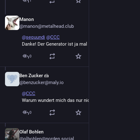
1
Manon
Dec 27, 2024
@manon@metalhead.club
@
sequundi
@
CCC
Danke! Der Generator ist ja mal praktisch.
0
Ben Zucker 🍰
Dec 27, 2024
@benzucker@maly.io
@
CCC
Warum wundert mich das nur nicht...
0
Olaf Bohlen
Dec 27, 2024
@olbohlen@norden.social