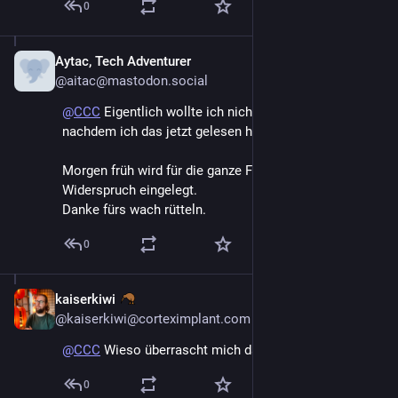
0
Aytac, Tech Adventurer
Dec 27, 2024
@aitac@mastodon.social
@
CCC
 Eigentlich wollte ich nicht widersprechen aber 
nachdem ich das jetzt gelesen habe…
Morgen früh wird für die ganze Familie ein 
Widerspruch eingelegt. 
Danke fürs wach rütteln.
0
kaiserkiwi
Dec 27, 2024
@kaiserkiwi@corteximplant.com
@
CCC
 Wieso überrascht mich das eigentlich nicht?
0