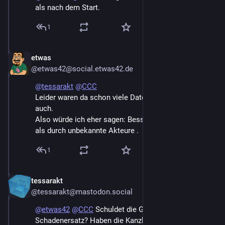
als nach dem Start.
1
etwas
Dec 27, 2024
@etwas42@social.etwas42.de
@
tessarakt
@
CCC
Leider waren da schon viele Daten drinnen. Meine 
auch.
Also würde ich eher sagen: Besser durch den 
#
CCC
als durch unbekannte Akteure .
1
tessarakt
Dec 27, 2024
@tessarakt@mastodon.social
@
etwas42
@
CCC
 Schuldet die Gematik jetzt 
Schadenersatz? Haben die Kanzleien schon Facebook 