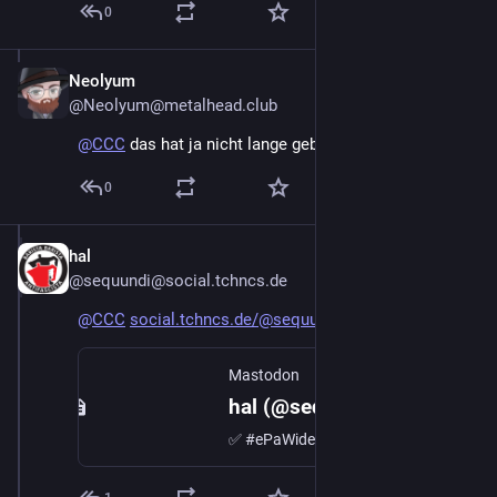
0
Neolyum
Dec 27, 2024
@Neolyum@metalhead.club
@
CCC
 das hat ja nicht lange gebraucht 
0
hal
Dec 27, 2024
@sequundi@social.tchncs.de
@
CCC
social.tchncs.de/@sequundi/113
Mastodon
hal (@sequundi@social.tchncs.de)
✅ #ePaWiderspuch Ich habe dazu den direkten Link bei meiner #Krankenkasse im Postfach gefunden. Aber es gibt auch einen Generator https://widerspruch-epa.de/widerspruchs-generator/